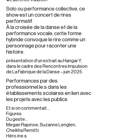
©Laurence Vasselin
Solo ou performance collective, ce
show est un concert de rires
performatif.
À la croisée de la danse et de la
performance vocale, cette forme
hybride convoque le rire comme un
personnage pour raconter une
histoire.
présentation d'un extrait au Hangar Y,
dans le cadre des Rencontres Impulsion
de La Fabrique de la Danse – juin 2025
Performances par des
professionnel.le.s dans les
établissements scolaires en lien avec
les projets avec les publics
Et si on commentait...
Figures
Du geste...
Megan Rapinoe, Suzanne Lenglen,
Cheikha Remitti
Héro.ine.s