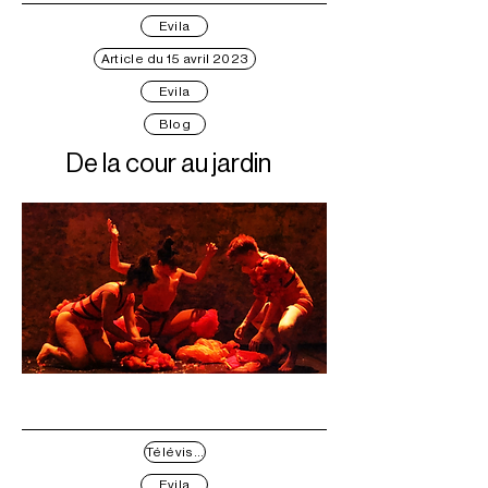
Evila
Article du 15 avril 2023
Evila
Blog
De la cour au jardin
Télévision
Evila