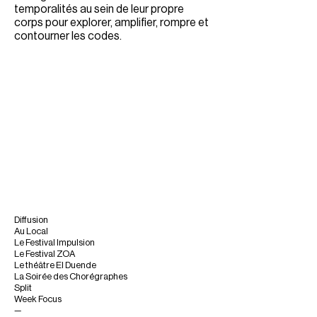
temporalités au sein de leur propre
corps pour explorer, amplifier, rompre et
contourner les codes.
Diffusion
Au Local
Le Festival Impulsion
Le Festival ZOA
Le théâtre El Duende
La Soirée des Chorégraphes
Split
Week Focus
—