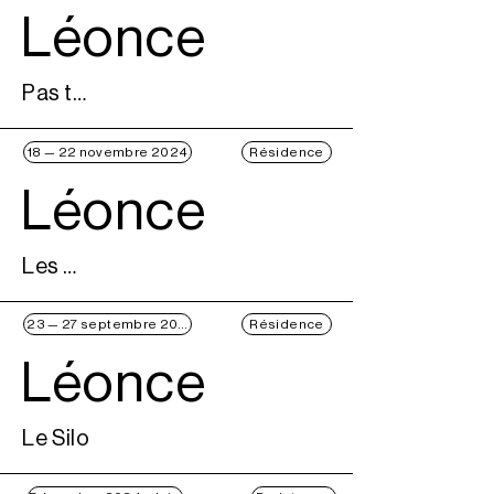
Léonce
Pas trop Loing de la Seine
18 — 22 novembre 2024
Résidence
Léonce
Les Hivernales CDCN d'Avignon
23 — 27 septembre 2024
Résidence
Léonce
Le Silo