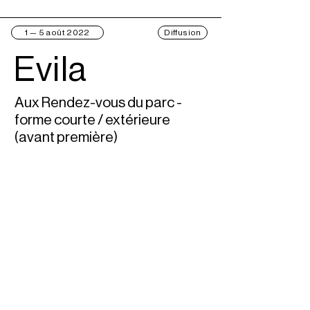
1 — 5 août 2022
Diffusion
Evila
Aux Rendez-vous du parc -
forme courte / extérieure
(avant première)
Saison 2021 — 2022
6 mai 2022
Présentation du travail
Evila
Sortie de résidence, Garage 29