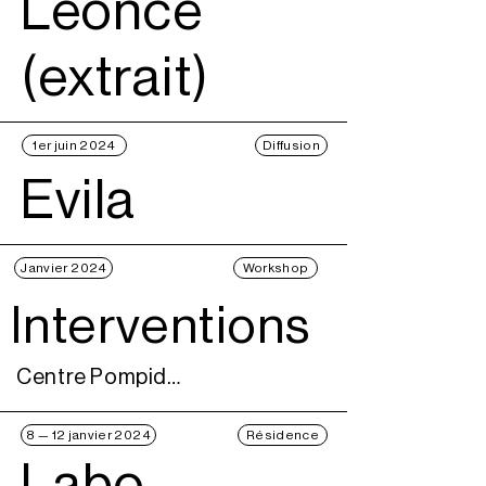
Léonce
(extrait)
1er juin 2024
Diffusion
Evila
Janvier 2024
Workshop
Interventions
Centre Pompidou
8 — 12 janvier 2024
Résidence
Labo